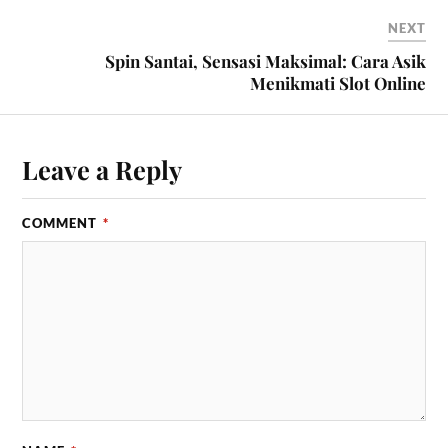
NEXT
Spin Santai, Sensasi Maksimal: Cara Asik
Menikmati Slot Online
Leave a Reply
COMMENT
*