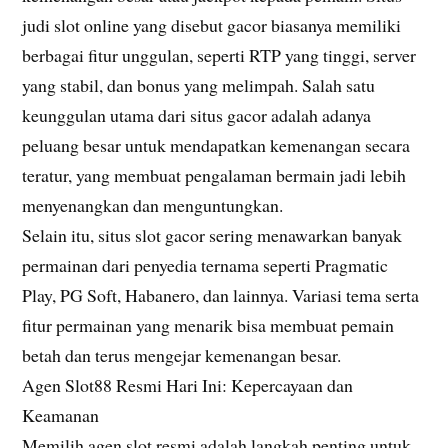
judi slot online yang disebut gacor biasanya memiliki
berbagai fitur unggulan, seperti RTP yang tinggi, server
yang stabil, dan bonus yang melimpah. Salah satu
keunggulan utama dari situs gacor adalah adanya
peluang besar untuk mendapatkan kemenangan secara
teratur, yang membuat pengalaman bermain jadi lebih
menyenangkan dan menguntungkan.
Selain itu, situs slot gacor sering menawarkan banyak
permainan dari penyedia ternama seperti Pragmatic
Play, PG Soft, Habanero, dan lainnya. Variasi tema serta
fitur permainan yang menarik bisa membuat pemain
betah dan terus mengejar kemenangan besar.
Agen Slot88 Resmi Hari Ini: Kepercayaan dan
Keamanan
Memilih agen slot resmi adalah langkah penting untuk