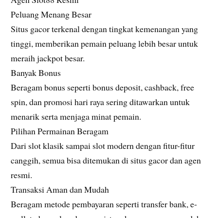
Peluang Menang Besar
Situs gacor terkenal dengan tingkat kemenangan yang
tinggi, memberikan pemain peluang lebih besar untuk
meraih jackpot besar.
Banyak Bonus
Beragam bonus seperti bonus deposit, cashback, free
spin, dan promosi hari raya sering ditawarkan untuk
menarik serta menjaga minat pemain.
Pilihan Permainan Beragam
Dari slot klasik sampai slot modern dengan fitur-fitur
canggih, semua bisa ditemukan di situs gacor dan agen
resmi.
Transaksi Aman dan Mudah
Beragam metode pembayaran seperti transfer bank, e-