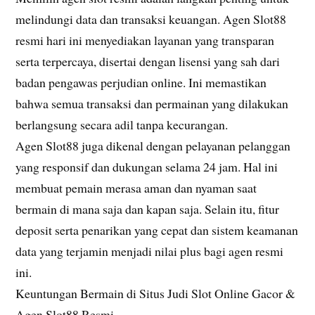
melindungi data dan transaksi keuangan. Agen Slot88
resmi hari ini menyediakan layanan yang transparan
serta terpercaya, disertai dengan lisensi yang sah dari
badan pengawas perjudian online. Ini memastikan
bahwa semua transaksi dan permainan yang dilakukan
berlangsung secara adil tanpa kecurangan.
Agen Slot88 juga dikenal dengan pelayanan pelanggan
yang responsif dan dukungan selama 24 jam. Hal ini
membuat pemain merasa aman dan nyaman saat
bermain di mana saja dan kapan saja. Selain itu, fitur
deposit serta penarikan yang cepat dan sistem keamanan
data yang terjamin menjadi nilai plus bagi agen resmi
ini.
Keuntungan Bermain di Situs Judi Slot Online Gacor &
Agen Slot88 Resmi