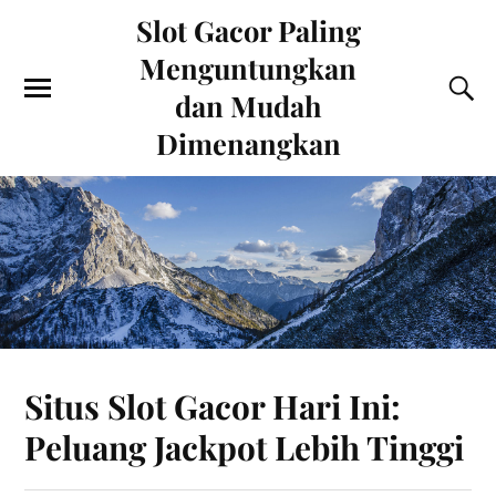
Slot Gacor Paling
Menguntungkan
dan Mudah
Dimenangkan
Situs Slot Gacor Hari Ini:
Peluang Jackpot Lebih Tinggi