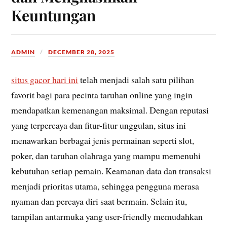
Keuntungan
ADMIN
DECEMBER 28, 2025
situs gacor hari ini
telah menjadi salah satu pilihan
favorit bagi para pecinta taruhan online yang ingin
mendapatkan kemenangan maksimal. Dengan reputasi
yang terpercaya dan fitur-fitur unggulan, situs ini
menawarkan berbagai jenis permainan seperti slot,
poker, dan taruhan olahraga yang mampu memenuhi
kebutuhan setiap pemain. Keamanan data dan transaksi
menjadi prioritas utama, sehingga pengguna merasa
nyaman dan percaya diri saat bermain. Selain itu,
tampilan antarmuka yang user-friendly memudahkan