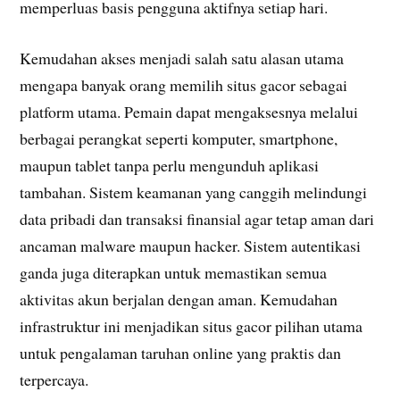
memperluas basis pengguna aktifnya setiap hari.
Kemudahan akses menjadi salah satu alasan utama
mengapa banyak orang memilih situs gacor sebagai
platform utama. Pemain dapat mengaksesnya melalui
berbagai perangkat seperti komputer, smartphone,
maupun tablet tanpa perlu mengunduh aplikasi
tambahan. Sistem keamanan yang canggih melindungi
data pribadi dan transaksi finansial agar tetap aman dari
ancaman malware maupun hacker. Sistem autentikasi
ganda juga diterapkan untuk memastikan semua
aktivitas akun berjalan dengan aman. Kemudahan
infrastruktur ini menjadikan situs gacor pilihan utama
untuk pengalaman taruhan online yang praktis dan
terpercaya.