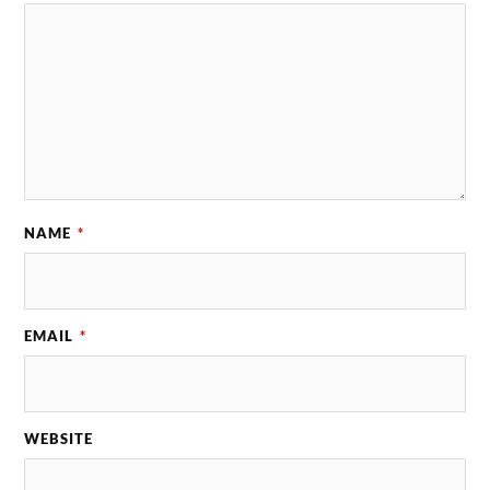
NAME
*
EMAIL
*
WEBSITE