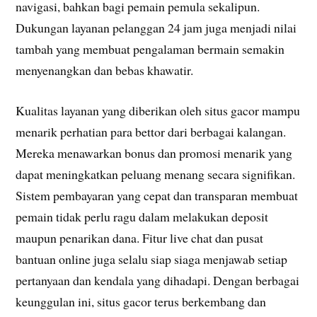
navigasi, bahkan bagi pemain pemula sekalipun.
Dukungan layanan pelanggan 24 jam juga menjadi nilai
tambah yang membuat pengalaman bermain semakin
menyenangkan dan bebas khawatir.
Kualitas layanan yang diberikan oleh situs gacor mampu
menarik perhatian para bettor dari berbagai kalangan.
Mereka menawarkan bonus dan promosi menarik yang
dapat meningkatkan peluang menang secara signifikan.
Sistem pembayaran yang cepat dan transparan membuat
pemain tidak perlu ragu dalam melakukan deposit
maupun penarikan dana. Fitur live chat dan pusat
bantuan online juga selalu siap siaga menjawab setiap
pertanyaan dan kendala yang dihadapi. Dengan berbagai
keunggulan ini, situs gacor terus berkembang dan