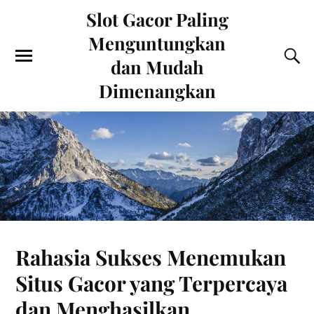
Slot Gacor Paling
Menguntungkan
dan Mudah
Dimenangkan
Rahasia Sukses Menemukan
Situs Gacor yang Terpercaya
dan Menghasilkan