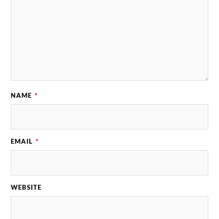
NAME
*
EMAIL
*
WEBSITE