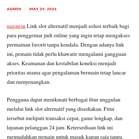
ADMIN
MAY 29, 2026
nagawin
Link slot alternatif menjadi solusi terbaik bagi
para penggemar judi online yang ingin tetap mengakses
permainan favorit tanpa kendala. Dengan adanya link
ini, pemain tidak perlu khawatir mengalami gangguan
akses. Keamanan dan kestabilan koneksi menjadi
prioritas utama agar pengalaman bermain tetap lancar
dan menyenangkan.
Pengguna dapat menikmati berbagai fitur unggulan
melalui link slot alternatif yang disediakan. Fitur
tersebut meliputi transaksi cepat, game lengkap, dan
layanan pelanggan 24 jam. Ketersediaan link ini
memudahkan pemain untuk masuk kapan saja tanpa