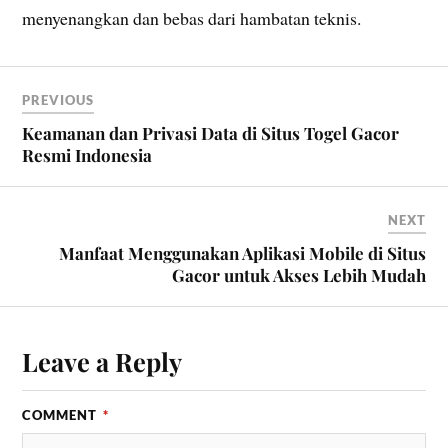
menyenangkan dan bebas dari hambatan teknis.
PREVIOUS
Keamanan dan Privasi Data di Situs Togel Gacor
Resmi Indonesia
NEXT
Manfaat Menggunakan Aplikasi Mobile di Situs
Gacor untuk Akses Lebih Mudah
Leave a Reply
COMMENT
*