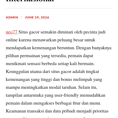
ADMIN
JUNE 29, 2026
neo77
Situs gacor semakin diminati oleh pecinta judi
online karena menawarkan peluang besar untuk
mendapatkan kemenangan beruntun. Dengan banyaknya
pilihan permainan yang tersedia, pemain dapat
menikmati sensasi berbeda setiap kali bermain.
Keunggulan utama dari situs gacor adalah tingkat
kemenangan yang tinggi dan bonus melimpah yang
mampu meningkatkan modal taruhan. Selain itu,
tampilan antarmuka yang user-friendly memudahkan
pemain dalam mengakses berbagai fitur dan menu.
Keamanan transaksi dan data pribadi menjadi prioritas