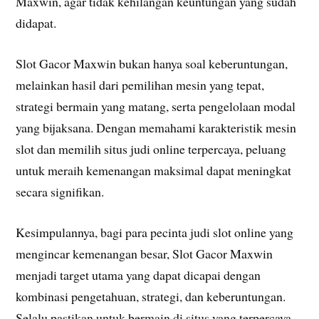
Maxwin, agar tidak kehilangan keuntungan yang sudah
didapat.
Slot Gacor Maxwin bukan hanya soal keberuntungan,
melainkan hasil dari pemilihan mesin yang tepat,
strategi bermain yang matang, serta pengelolaan modal
yang bijaksana. Dengan memahami karakteristik mesin
slot dan memilih situs judi online terpercaya, peluang
untuk meraih kemenangan maksimal dapat meningkat
secara signifikan.
Kesimpulannya, bagi para pecinta judi slot online yang
mengincar kemenangan besar, Slot Gacor Maxwin
menjadi target utama yang dapat dicapai dengan
kombinasi pengetahuan, strategi, dan keberuntungan.
Selalu pastikan untuk bermain di situs yang terpercaya