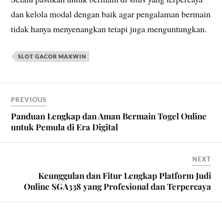
dan kelola modal dengan baik agar pengalaman bermain
tidak hanya menyenangkan tetapi juga menguntungkan.
SLOT GACOR MAXWIN
PREVIOUS
Panduan Lengkap dan Aman Bermain Togel Online
untuk Pemula di Era Digital
NEXT
Keunggulan dan Fitur Lengkap Platform Judi
Online SGA338 yang Profesional dan Terpercaya