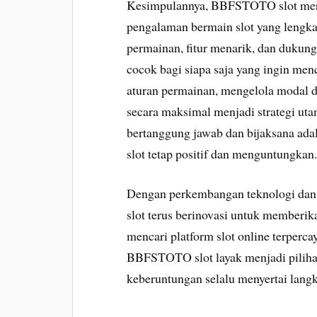
Kesimpulannya, BBFSTOTO slot meru
pengalaman bermain slot yang lengk
permainan, fitur menarik, dan duku
cocok bagi siapa saja yang ingin men
aturan permainan, mengelola modal d
secara maksimal menjadi strategi ut
bertanggung jawab dan bijaksana a
slot tetap positif dan menguntungkan
Dengan perkembangan teknologi dan
slot terus berinovasi untuk memberik
mencari platform slot online terperc
BBFSTOTO slot layak menjadi pilih
keberuntungan selalu menyertai lang