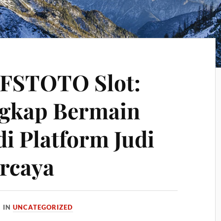
FSTOTO Slot:
gkap Bermain
di Platform Judi
rcaya
IN
UNCATEGORIZED