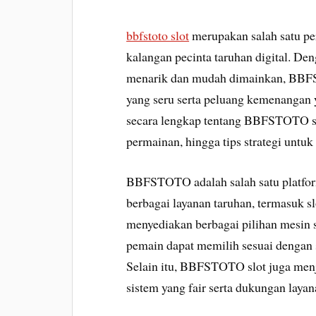
bbfstoto slot
merupakan salah satu pe
kalangan pecinta taruhan digital. De
menarik dan mudah dimainkan, BBF
yang seru serta peluang kemenangan
secara lengkap tentang BBFSTOTO slo
permainan, hingga tips strategi unt
BBFSTOTO adalah salah satu platform
berbagai layanan taruhan, termasuk 
menyediakan berbagai pilihan mesin s
pemain dapat memilih sesuai dengan s
Selain itu, BBFSTOTO slot juga me
sistem yang fair serta dukungan layan