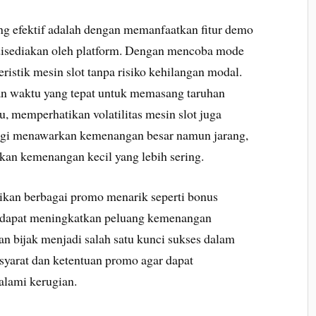
g efektif adalah dengan memanfaatkan fitur demo
 disediakan oleh platform. Dengan mencoba mode
istik mesin slot tanpa risiko kehilangan modal.
an waktu yang tepat untuk memasang taruhan
u, memperhatikan volatilitas mesin slot juga
inggi menawarkan kemenangan besar namun jarang,
kan kemenangan kecil yang lebih sering.
kan berbagai promo menarik seperti bonus
ng dapat meningkatkan peluang kemenangan
n bijak menjadi salah satu kunci sukses dalam
 syarat dan ketentuan promo agar dapat
lami kerugian.