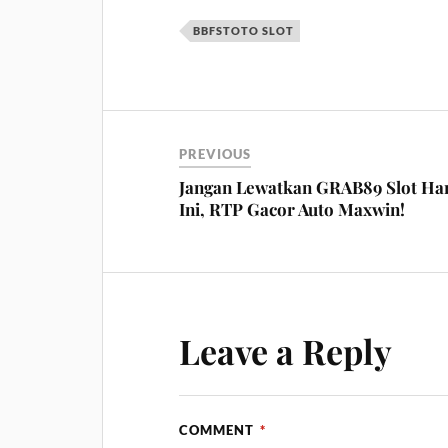
BBFSTOTO SLOT
PREVIOUS
Jangan Lewatkan GRAB89 Slot Ha
Ini, RTP Gacor Auto Maxwin!
Leave a Reply
COMMENT
*