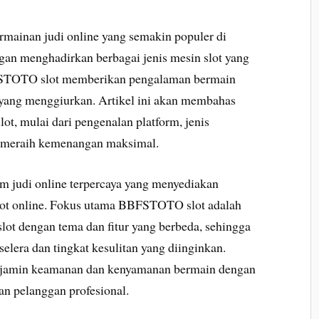
rmainan judi online yang semakin populer di
ngan menghadirkan berbagai jenis mesin slot yang
STOTO slot memberikan pengalaman bermain
 yang menggiurkan. Artikel ini akan membahas
t, mulai dari pengenalan platform, jenis
uk meraih kemenangan maksimal.
 judi online terpercaya yang menyediakan
slot online. Fokus utama BBFSTOTO slot adalah
lot dengan tema dan fitur yang berbeda, sehingga
elera dan tingkat kesulitan yang diinginkan.
njamin keamanan dan kenyamanan bermain dengan
an pelanggan profesional.