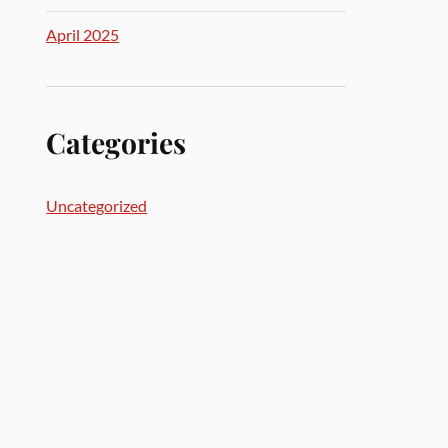
April 2025
Categories
Uncategorized