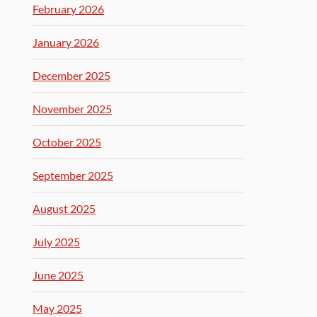
February 2026
January 2026
December 2025
November 2025
October 2025
September 2025
August 2025
July 2025
June 2025
May 2025