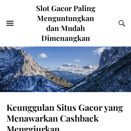
Slot Gacor Paling
Menguntungkan
dan Mudah
Dimenangkan
Keunggulan Situs Gacor yang
Menawarkan Cashback
Menggiurkan