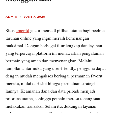
ADMIN
JUNE 7, 2026
Situs
amer4d
gacor menjadi pilihan utama bagi pecinta
taruhan online yang ingin meraih kemenangan
maksimal. Dengan berbagai fitur lengkap dan layanan
yang terpercaya, platform ini menawarkan pengalaman
bermain yang aman dan menyenangkan. Melalui
tampilan antarmuka yang user-friendly, pengguna dapat
dengan mudah mengakses berbagai permainan favorit
mereka, mulai dari slot hingga permainan strategi
lainnya. Keamanan dana dan data pribadi menjadi
prioritas utama, sehingga pemain merasa tenang saat
melakukan transaksi. Selain itu, dukungan layanan