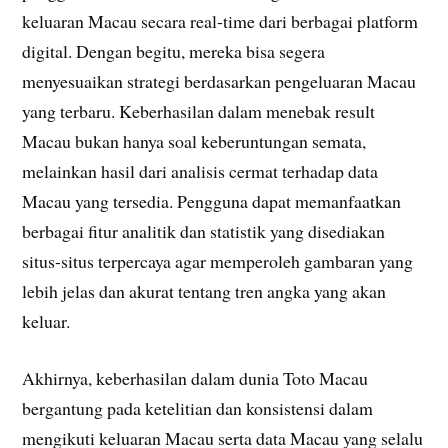
keluaran Macau secara real-time dari berbagai platform
digital. Dengan begitu, mereka bisa segera
menyesuaikan strategi berdasarkan pengeluaran Macau
yang terbaru. Keberhasilan dalam menebak result
Macau bukan hanya soal keberuntungan semata,
melainkan hasil dari analisis cermat terhadap data
Macau yang tersedia. Pengguna dapat memanfaatkan
berbagai fitur analitik dan statistik yang disediakan
situs-situs terpercaya agar memperoleh gambaran yang
lebih jelas dan akurat tentang tren angka yang akan
keluar.
Akhirnya, keberhasilan dalam dunia Toto Macau
bergantung pada ketelitian dan konsistensi dalam
mengikuti keluaran Macau serta data Macau yang selalu