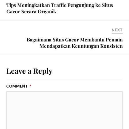
Tips Meningkatkan Traffic Pengunjung ke Situs
Gacor Secara Organik
NEXT
Bagaimana Situs Gacor Membantu Pemain
Mendapatkan Keuntungan Konsisten
Leave a Reply
COMMENT
*