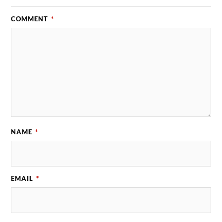
COMMENT
*
NAME
*
EMAIL
*