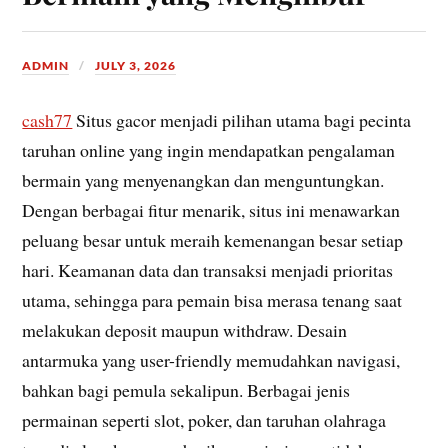
ADMIN
JULY 3, 2026
cash77
Situs gacor menjadi pilihan utama bagi pecinta
taruhan online yang ingin mendapatkan pengalaman
bermain yang menyenangkan dan menguntungkan.
Dengan berbagai fitur menarik, situs ini menawarkan
peluang besar untuk meraih kemenangan besar setiap
hari. Keamanan data dan transaksi menjadi prioritas
utama, sehingga para pemain bisa merasa tenang saat
melakukan deposit maupun withdraw. Desain
antarmuka yang user-friendly memudahkan navigasi,
bahkan bagi pemula sekalipun. Berbagai jenis
permainan seperti slot, poker, dan taruhan olahraga