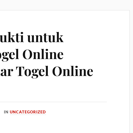
bukti untuk
gel Online
ar Togel Online
IN
UNCATEGORIZED