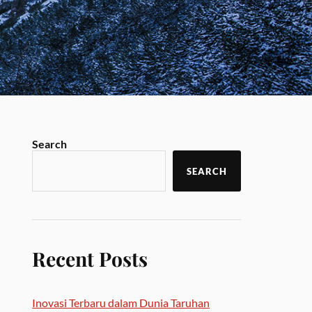
Search
SEARCH
Recent Posts
Inovasi Terbaru dalam Dunia Taruhan