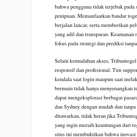
bahwa pengguna tidak terjebak pada si
penipuan. Memanfaatkan bandar togel
berjalan lancar, serta memberikan p
yang adil dan transparan. Keamanan m
fokus pada strategi dan prediksi tanpa
Selain kemudahan akses, Tribuntogel
responsif dan profesional. Tim supp
kendala saat login maupun saat mela
bermain tidak hanya menyenangkan tet
dapat mengeksplorasi berbagai pasara
dan Sydney dengan mudah dan tanpa b
ditawarkan, tidak heran jika Tribunto
yang ingin meraih keuntungan dari t
situs ini membuktikan bahwa inovasi