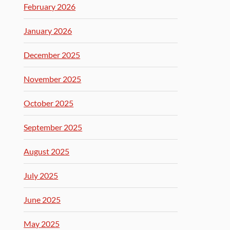
February 2026
January 2026
December 2025
November 2025
October 2025
September 2025
August 2025
July 2025
June 2025
May 2025