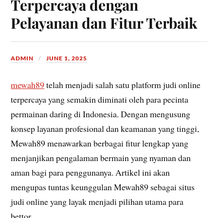
Terpercaya dengan
Pelayanan dan Fitur Terbaik
ADMIN
JUNE 1, 2025
mewah89
telah menjadi salah satu platform judi online
terpercaya yang semakin diminati oleh para pecinta
permainan daring di Indonesia. Dengan mengusung
konsep layanan profesional dan keamanan yang tinggi,
Mewah89 menawarkan berbagai fitur lengkap yang
menjanjikan pengalaman bermain yang nyaman dan
aman bagi para penggunanya. Artikel ini akan
mengupas tuntas keunggulan Mewah89 sebagai situs
judi online yang layak menjadi pilihan utama para
bettor.