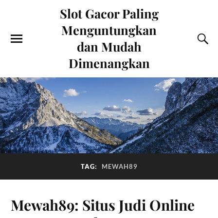
Slot Gacor Paling
Menguntungkan
dan Mudah
Dimenangkan
TAG:
MEWAH89
Mewah89: Situs Judi Online